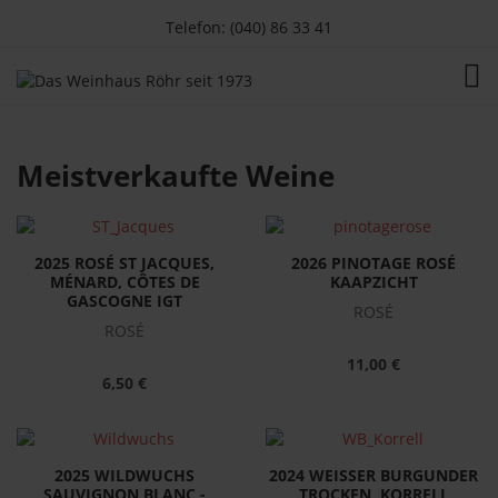
Telefon: (040) 86 33 41
TOG
Meistverkaufte Weine
2025 ROSÉ ST JACQUES,
2026 PINOTAGE ROSÉ
MÉNARD, CÔTES DE
KAAPZICHT
GASCOGNE IGT
ROSÉ
ROSÉ
11,00 €
6,50 €
2025 WILDWUCHS
2024 WEISSER BURGUNDER
SAUVIGNON BLANC -
TROCKEN, KORRELL