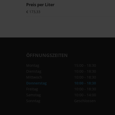
Preis per Liter
€ 173,33
ÖFFNUNGSZEITEN
Montag
15:00 - 18:30
Dienstag
10:00 - 18:30
Mittwoch
10:00 - 18:30
Donnerstag
10:00 - 18:30
Freitag
10:00 - 18:30
Samstag
10:00 - 14:00
Sonntag
Geschlossen