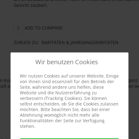
Gesicht zaubert.
ADD TO COMPARE
ZURÜCK ZU:
RARITÄTEN & JAHRGANGSRARITÄTEN
Wir benutzen Cookies
BESCHREIBUNG
Wir nutzen Cookies auf unserer Website. Einige
von Kümmel steht für die Würze, füllige Steinfrucht und die Elega
von ihnen sind essenziell für den Betrieb der
gduft ohne jede Müdigkeit oder Alternoten." Verkostungsnotiz von w
Seite, während andere uns helfen, diese
Website und die Nutzererfahrung zu
verbessern (Tracking Cookies). Sie können
selbst entscheiden, ob Sie die Cookies zulassen
möchten. Bitte beachten Sie, dass bei einer
Ablehnung womöglich nicht mehr alle
Funktionalitäten der Seite zur Verfügung
stehen.