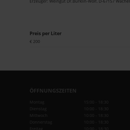
Erzeuger: Weingut Dr.Bürklin-Wolf, D-67157 Wach
Preis per Liter
€ 200
ÖFFNUNGSZEITEN
Montag
15:00 - 18:30
Dienstag
10:00 - 18:30
Mittwoch
10:00 - 18:30
Donnerstag
10:00 - 18:30
Freitag
10:00 - 18:30