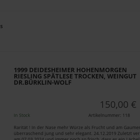
NS
1999 DEIDESHEIMER HOHENMORGEN
RIESLING SPÄTLESE TROCKEN, WEINGUT
DR.BÜRKLIN-WOLF
150,00 €
In Stock
Artikelnummer:
118
Rarität ! In der Nase mehr Würze als Frucht und am Gaume
überraschend jung und sehr elegant. 24.12.2019 Zuletzt ver
am 07.03.2024 und immer noch so frisch, dass es ein Lächel