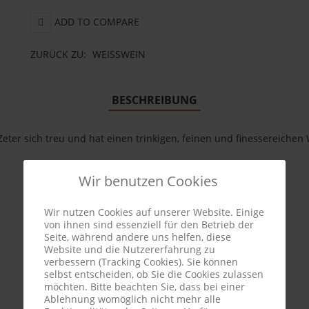
ADD TO COMPARE
ZURÜCK ZU:
WEISSWEIN
BESCHREIBUNG
eter sich treu und hat einen trinkigen, feinen und finessereichen 
Wir benutzen Cookies
Wir nutzen Cookies auf unserer Website. Einige
von ihnen sind essenziell für den Betrieb der
Seite, während andere uns helfen, diese
Website und die Nutzererfahrung zu
verbessern (Tracking Cookies). Sie können
selbst entscheiden, ob Sie die Cookies zulassen
möchten. Bitte beachten Sie, dass bei einer
Ablehnung womöglich nicht mehr alle