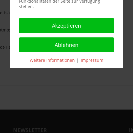
Funktionalitäten der Seite zur Verfügung
stehen.
ettsäuren, Eiweiß und Salz.
Akzeptieren
zatmosphäre abgefüllt
Ablehnen
adt-Haardt
Weitere Informationen
|
Impressum
NEWSLETTER
I