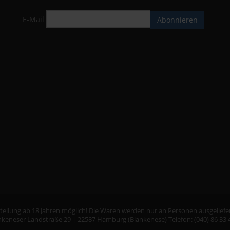
E-Mail
Abonnieren
ellung ab 18 Jahren möglich! Die Waren werden nur an Personen ausgeliefer
keneser Landstraße 29 | 22587 Hamburg (Blankenese) Telefon: (040) 86 33 