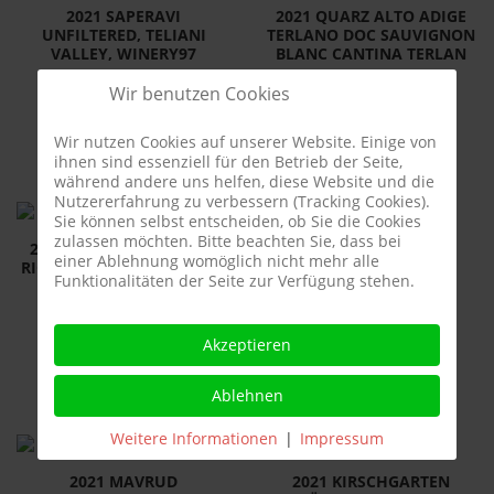
2021 SAPERAVI
2021 QUARZ ALTO ADIGE
UNFILTERED, TELIANI
TERLANO DOC SAUVIGNON
VALLEY, WINERY97
BLANC CANTINA TERLAN
ROTWEIN
WEISSWEIN
Wir benutzen Cookies
15,50 €
60,00 €
Wir nutzen Cookies auf unserer Website. Einige von
ihnen sind essenziell für den Betrieb der Seite,
während andere uns helfen, diese Website und die
Nutzererfahrung zu verbessern (Tracking Cookies).
Sie können selbst entscheiden, ob Sie die Cookies
zulassen möchten. Bitte beachten Sie, dass bei
2021 PRIMICIA CRIANZA,
2021 MOULIN Á VENT,
einer Ablehnung womöglich nicht mehr alle
RIOJA DOC-BODEGAS CASA
GILLES GELIN
Funktionalitäten der Seite zur Verfügung stehen.
PRIMICIA
ROTWEIN
ROTWEIN
Akzeptieren
15,00 €
11,50 €
Ablehnen
Weitere Informationen
|
Impressum
2021 MAVRUD
2021 KIRSCHGARTEN