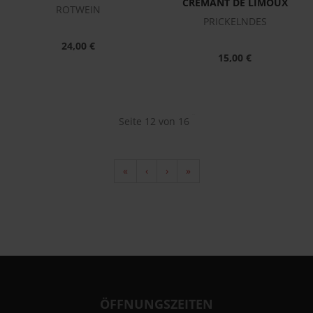
CRÉMANT DE LIMOUX
ROTWEIN
PRICKELNDES
24,00 €
15,00 €
Seite 12 von 16
«
‹
›
»
ÖFFNUNGSZEITEN